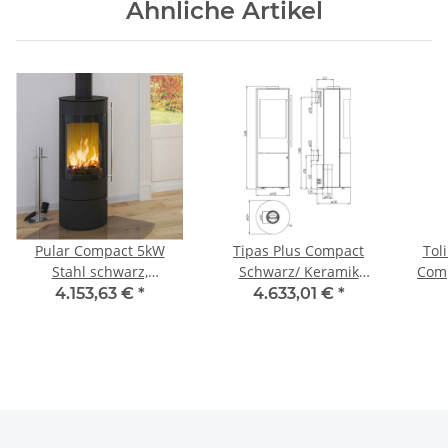
Ähnliche Artikel
Pular Compact 5kW
Tipas Plus Compact
Tol
Stahl schwarz,
Schwarz/ Keramik
Comp
Dekorrahmen schwarz
Sonderglasur
Ker
4.153,63 €
*
4.633,01 €
*
lackiert