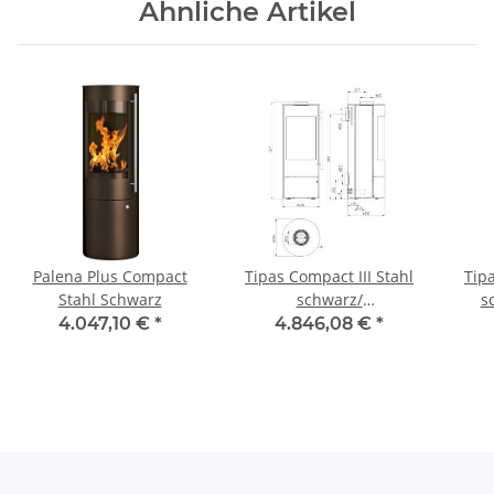
Ähnliche Artikel
Palena Plus Compact
Tipas Compact III Stahl
Tipa
Stahl Schwarz
schwarz/
s
Keramikverkleidung
4.047,10 €
*
4.846,08 €
*
Sonderglasur, Glasfront