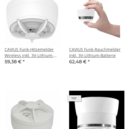
CAVIUS Funk-Hitzemelder
CAVIUS Funk-Rauchmelder
Wireless inkl. 3V-Lithium-
inkl. 3V-Lithium-Batterie
Batterie
59,38 €
*
62,48 €
*
TOP