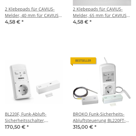
2 Klebepads für CAVIUS-
2 Klebepads für CAVIUS-
Melder, 40 mm für CAVIUS
Melder, 65 mm für CAVIUS
"Invisible" Melder
"Wireless" Melder
4,58 €
*
4,58 €
*
BESTSELLER
BL220F, Funk-Abluft-
BROKO Funk-Sicherheits-
Sicherheitsschalter,
Abluftsteuerung BL220FT-
Zwischenstecker Version,
System mit Außenantenne
170,50 €
*
315,00 €
*
DIBt zugelassen
und