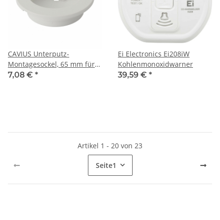
CAVIUS Unterputz-
Ei Electronics Ei208iW
Montagesockel, 65 mm für
Kohlenmonoxidwarner
CAVIUS "Wireless" Melder
7,08 €
*
39,59 €
*
Artikel 1 - 20 von 23
Seite
1