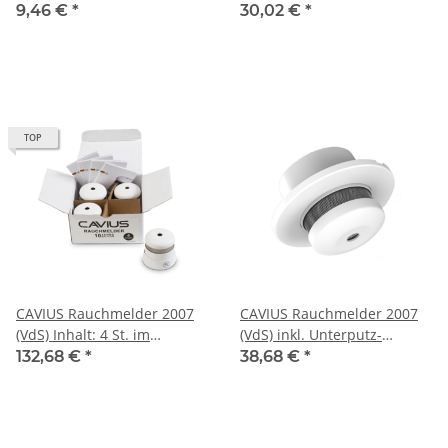
von Wassermeldern
Einzelverpackung
9,46 €
*
30,02 €
*
TOP
CAVIUS Rauchmelder 2007
CAVIUS Rauchmelder 2007
(VdS) Inhalt: 4 St. im
(VdS) inkl. Unterputz-
Installationskarton
Montagesockel
132,68 €
*
38,68 €
*