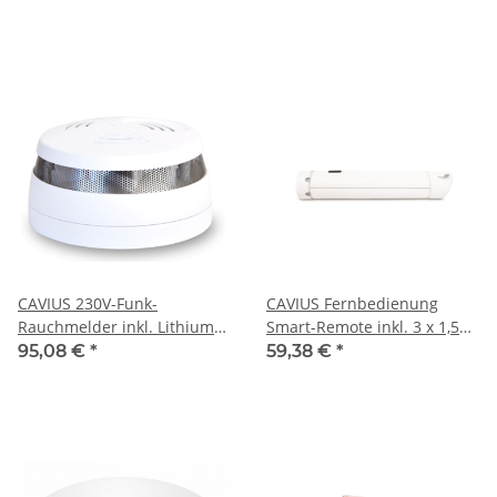
Temperaturfühler/Funkschalte
CAVIUS 230V-Funk-
CAVIUS Fernbedienung
Rauchmelder inkl. Lithium-
Smart-Remote inkl. 3 x 1,5V
Notstrom-Batterie
Alkaline-Batterien
95,08 €
*
59,38 €
*