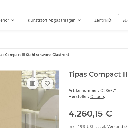
ehör
Kunststoff Abgasanlagen
Zentralheizunge
pas Compact III Stahl schwarz, Glasfront
Tipas Compact II
Artikelnummer:
O236671
Hersteller:
Olsberg
4.260,15 €
inkl. 19% USt. , zzgl.
Versand
(