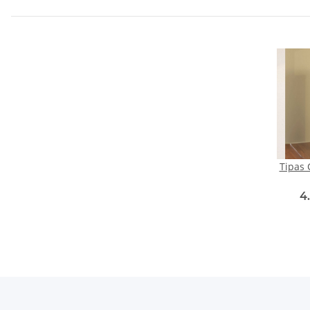
Tipas 
Kera
4
fresh 