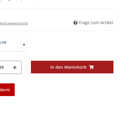
Frage zum Artikel
land abweichend
In den Warenkorb
tk
dern!