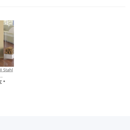
I Stahl
idung
 €
*
sfront