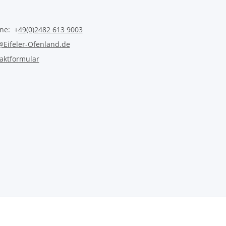
ine: +
49(0)2482 613 9003
@Eifeler-Ofenland.de
aktformular
Vertrag widerrufen