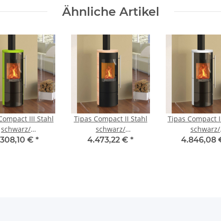
Ähnliche Artikel
Compact III Stahl
Tipas Compact II Stahl
Tipas Compact II
schwarz/
schwarz/
schwarz/
mikverkleidung
Keramikverkleidung
Keramikverkle
.308,10 €
*
4.473,22 €
*
4.846,08
apple, Glasfront
caffee coretto
schneeweiß, Gla