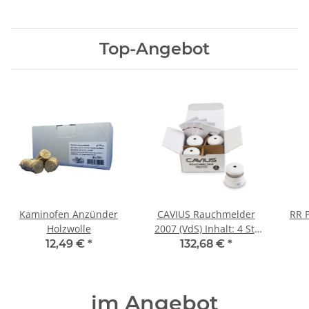
Top-Angebot
Kaminofen Anzünder
CAVIUS Rauchmelder
RR P
Holzwolle
2007 (VdS) Inhalt: 4 St.
im Installationskarton
12,49 €
*
132,68 €
*
im Angebot