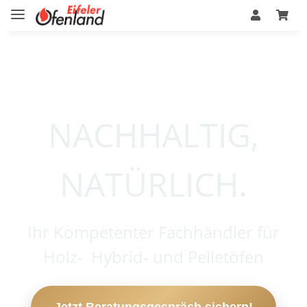
NACHHALTIG,
NATÜRLICH.
Ihr Kompetenter Fachhändler für
Holz- Hybrid- und Pelletöfen
Jetzt Beratungsgespräch sichern!