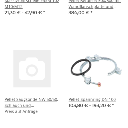
Massivrohrschelle FRSM 102
Pellet Befüllset 500/500 mit
M10/M12
Wandflanschplatte und
Bördelrand inkl. 2x Pellet-
21,30 € -
47,90 €
*
384,00 €
*
Rohrbogen DN100 45° und
2x Pellet-Spannring DN 100
Pellet Saugsonde NW 50/50,
Pellet-Spannring DN 100
Schlauch und
103,80 € -
193,20 €
*
Befestigungsschellen
Preis auf Anfrage