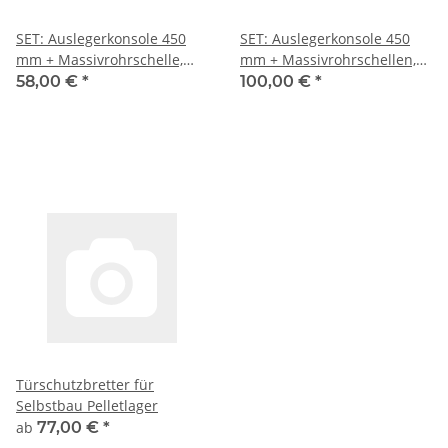
SET: Auslegerkonsole 450
SET: Auslegerkonsole 450
mm + Massivrohrschelle,
mm + Massivrohrschellen,
Schiebemutter +
Schiebemuttern +
58,00 €
*
100,00 €
*
Gewindestift
Gewindestifte
Türschutzbretter für
Selbstbau Pelletlager
ab
77,00 €
*