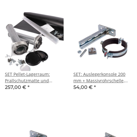
SET Pellet-Lagerraum:
SET: Auslegerkonsole 200
Prallschutzmatte und
mm + Massivrohrschelle,
Befüllset
Schiebemutter +
257,00 €
*
54,00 €
*
Gewindestift