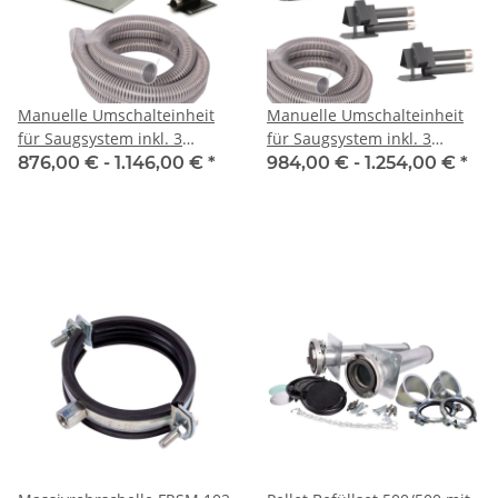
Manuelle Umschalteinheit
Manuelle Umschalteinheit
für Saugsystem inkl. 3
für Saugsystem inkl. 3
kurzen Saugsonden
langen Saugsonden
876,00 € -
1.146,00 €
*
984,00 € -
1.254,00 €
*