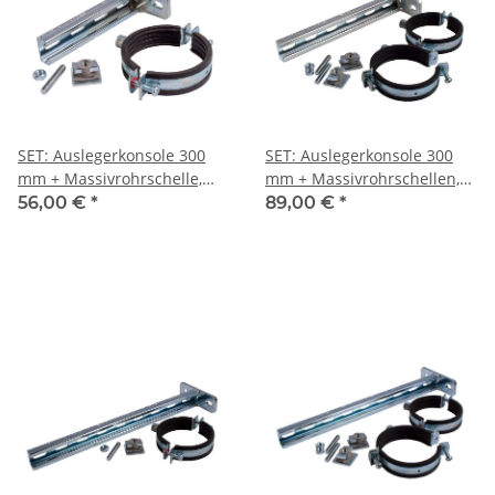
SET: Auslegerkonsole 300
SET: Auslegerkonsole 300
mm + Massivrohrschelle,
mm + Massivrohrschellen,
Schiebemutter +
Schiebemuttern +
56,00 €
*
89,00 €
*
Gewindestift
Gewindestifte