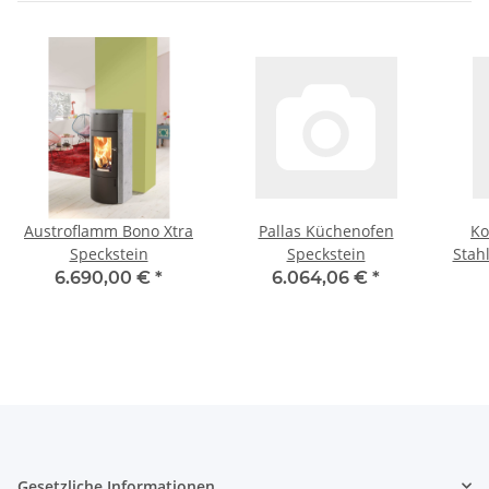
Austroflamm Bono Xtra
Pallas Küchenofen
Ko
Speckstein
Speckstein
Stah
6.690,00 €
*
6.064,06 €
*
Gesetzliche Informationen