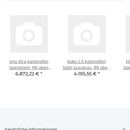
Uno Xtra Kaminofen
Koko 2.0 Kaminofen
F
Speckstein, RR oben
Stahl gussgrau, RR oben,
Spe
oder hinten ( Bitte
WHF Speckstein,
6.872,22 €
*
4.195,55 €
*
angeben! )
Specksteindeckel
Gesetzliche Informationen