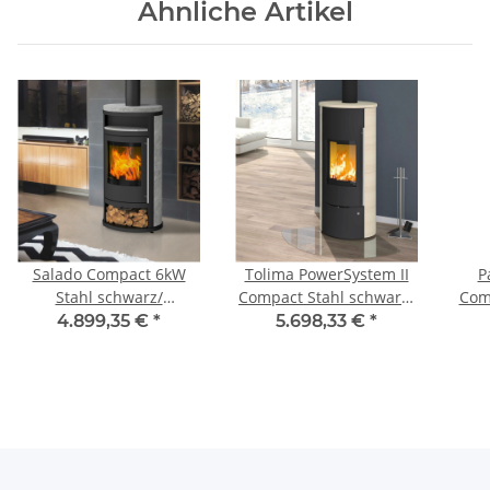
Ähnliche Artikel
Salado Compact 6kW
Tolima PowerSystem II
P
Stahl schwarz/
Compact Stahl schwarz/
Com
Serpentin
Keramik caffe freddo
4.899,35 €
*
5.698,33 €
*