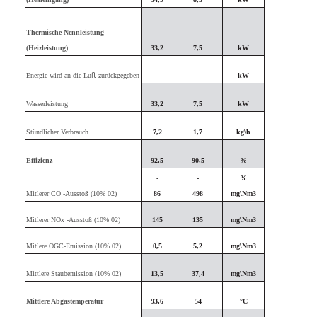
Thermische Nennleistung
(Heizleistung)
33,2
7,5
kW
Energie wird an die Luﬅ zurückgegeben
-
-
kW
Wasserleistung
33,2
7,5
kW
Stündlicher Verbrauch
7,2
1,7
kg\h
Effizienz
92,5
90,5
%
-
-
%
Mitlerer CO -Ausstoß (10% 02)
86
498
mg\Nm3
Mitlerer NOx -Ausstoß (10% 02)
145
135
mg\Nm3
Mitlere OGC-Emission (10% 02)
0,5
5,2
mg\Nm3
Mittlere Staubemission (10% 02)
13,5
37,4
mg\Nm3
Mittlere Abgastemperatur
93,6
54
°C