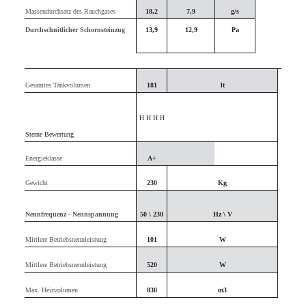
Massendurchsatz des Rauchgases
18,2
7,9
g/s
Durchschnitlicher Schornsteinzug
13,9
12,9
Pa
Gesamtes Tankvolumen
181
lt
H H H H
Sterne Bewertung
Energieklasse
A+
Gewicht
230
Kg
Nennfrequenz - Nennspannung
50 \ 230
Hz \ V
Mittlere Betriebsnennleistung
101
W
Mittlere Betriebsnennleistung
520
W
Max. Heizvolumen
830
m3