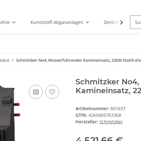
ehör
Kunststoff Abgasanlagen
Zentralheizunge
sätze
Schmitzker No4, Wasserführender Kamineinsatz, 22kW Stahlra
Schmitzker No4,
Kamineinsatz, 
Artikelnummer:
601637
GTIN:
4260405763368
Hersteller:
Schmitzker
4.521,66 €