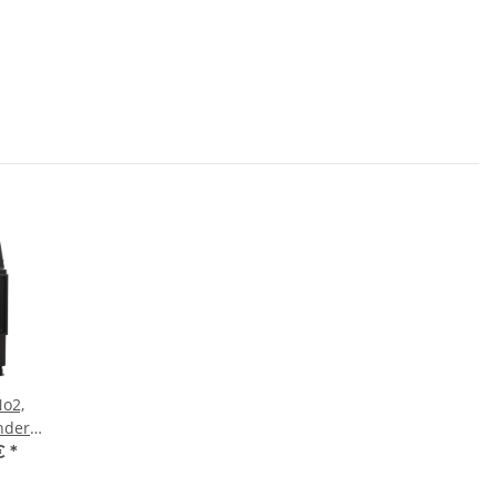
No2,
nder
 17 kW
 €
*