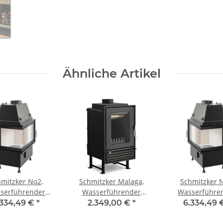
Ähnliche Artikel
mitzker No2,
Schmitzker Malaga,
Schmitzker 
serführender
Wasserführender
Wasserführe
einsatz, 17 kW
Kamineinsatz
Kamineinsatz,
.334,49 €
*
2.349,00 €
*
6.334,49
Links
Rechts