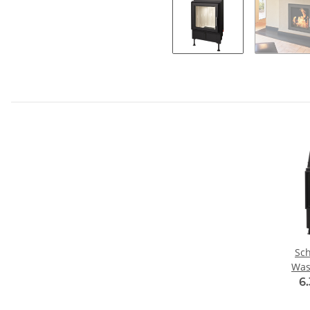
Sch
Was
Kamin
6