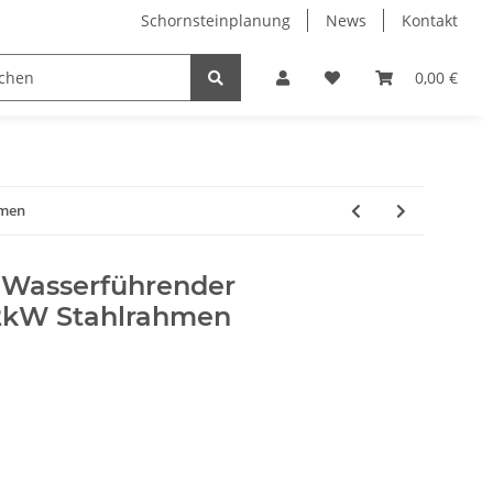
Schornsteinplanung
News
Kontakt
n
Hersteller
0,00 €
hmen
 Wasserführender
22kW Stahlrahmen