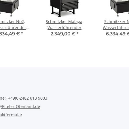
mitzker No2,
Schmitzker Malaga,
Schmitzker 
serführender
Wasserführender
Wasserführe
einsatz, 17 kW
Kamineinsatz
Kamineinsatz,
.334,49 €
*
2.349,00 €
*
6.334,49
Links
Rechts
ine: +
49(0)2482 613 9003
@Eifeler-Ofenland.de
aktformular