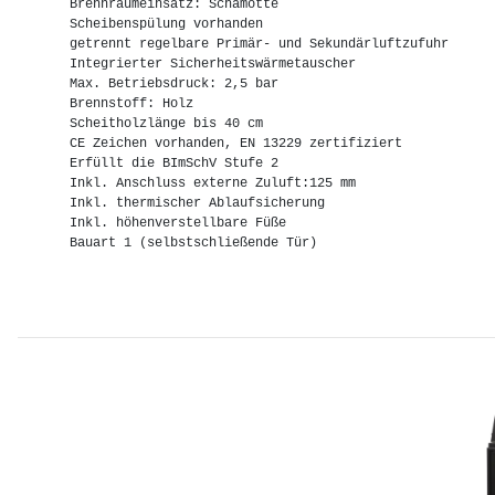
Brennraumeinsatz: Schamotte

Scheibenspülung vorhanden

getrennt regelbare Primär- und Sekundärluftzufuhr

Integrierter Sicherheitswärmetauscher

Max. Betriebsdruck: 2,5 bar

Brennstoff: Holz

Scheitholzlänge bis 40 cm

CE Zeichen vorhanden, EN 13229 zertifiziert

Erfüllt die BImSchV Stufe 2

Inkl. Anschluss externe Zuluft:125 mm

Inkl. thermischer Ablaufsicherung

Inkl. höhenverstellbare Füße

Bauart 1 (selbstschließende Tür)