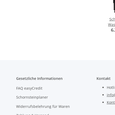
Sch
Was
Kamin
6
Gesetzliche Informationen
Kontakt
Hotl
FAQ easyCredit
info
Schornsteinplaner
Kont
Widerrufsbelehrung für Waren