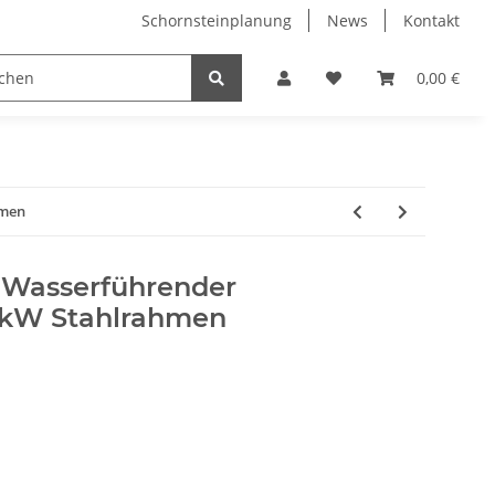
Schornsteinplanung
News
Kontakt
n
Hersteller
0,00 €
hmen
 Wasserführender
5kW Stahlrahmen