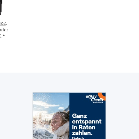
No2,
nder
 17 kW
 €
*