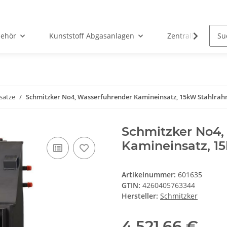
ehör
Kunststoff Abgasanlagen
Zentralheizunge
sätze
Schmitzker No4, Wasserführender Kamineinsatz, 15kW Stahlra
Schmitzker No4,
Kamineinsatz, 1
Artikelnummer:
601635
GTIN:
4260405763344
Hersteller:
Schmitzker
4.521,66 €