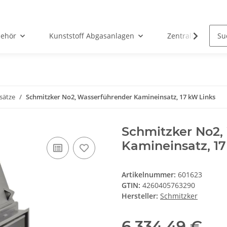
ehör
Kunststoff Abgasanlagen
Zentralheizunge
sätze
Schmitzker No2, Wasserführender Kamineinsatz, 17 kW Links
Schmitzker No2,
Kamineinsatz, 1
Artikelnummer:
601623
GTIN:
4260405763290
Hersteller:
Schmitzker
6.334,49 €