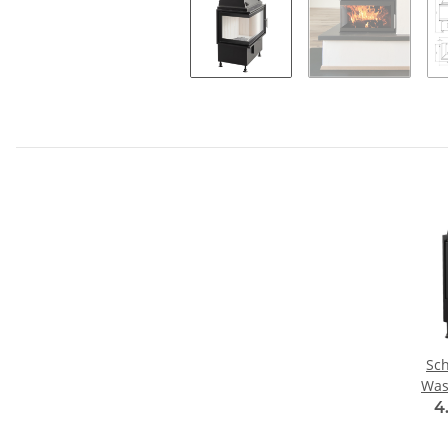
Sch
Was
Kami
4
G