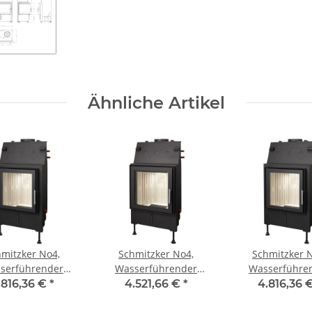
Ähnliche Artikel
mitzker No4,
Schmitzker No4,
Schmitzker 
serführender
Wasserführender
Wasserführe
neinsatz, 15kW
Kamineinsatz, 22kW
Kamineinsatz,
.816,36 €
*
4.521,66 €
*
4.816,36 
lasrahmen
Stahlrahmen
Glasrahm