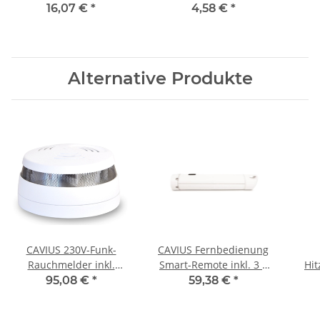
für CAVIUS "Wireless"
CAVIUS "Wireless"
für
16,07 €
*
4,58 €
*
Melder
Melder
Alternative Produkte
CAVIUS 230V-Funk-
CAVIUS Fernbedienung
Rauchmelder inkl.
Smart-Remote inkl. 3 x
Hit
Lithium-Notstrom-
1,5V Alkaline-Batterien
inkl
95,08 €
*
59,38 €
*
Batterie