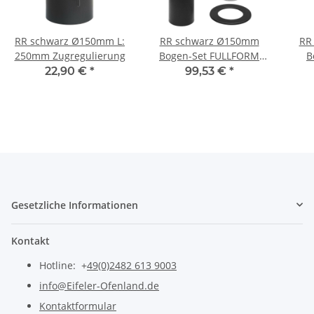
RR schwarz Ø150mm L:
RR schwarz Ø150mm
RR
250mm Zugregulierung
Bogen-Set FULLFORM
B
rund
22,90 €
*
99,53 €
*
Gesetzliche Informationen
Kontakt
Hotline: +
49(0)2482 613 9003
info@Eifeler-Ofenland.de
Kontaktformular