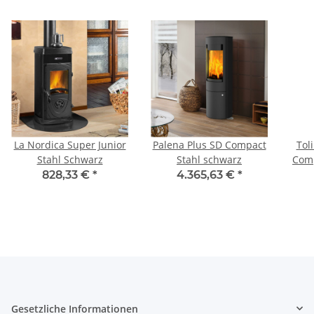
La Nordica Super Junior
Palena Plus SD Compact
Tol
Stahl Schwarz
Stahl schwarz
Comp
Ker
828,33 €
*
4.365,63 €
*
Gesetzliche Informationen