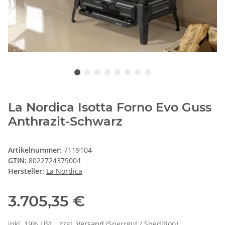
La Nordica Isotta Forno Evo Guss
Anthrazit-Schwarz
Artikelnummer:
7119104
GTIN:
8022724379004
Hersteller:
La Nordica
3.705,35 €
inkl. 19% USt. , zzgl.
Versand
(Sperrgut / Spedition)