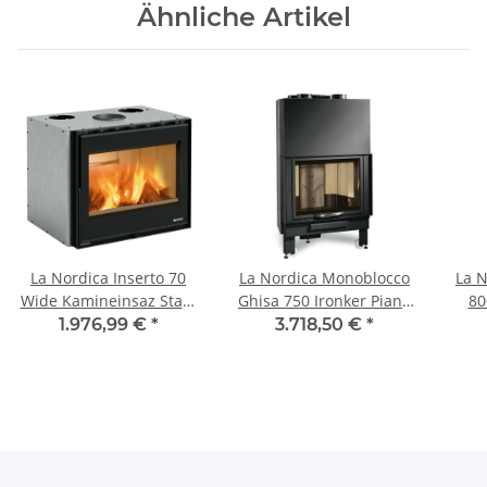
Ähnliche Artikel
La Nordica Inserto 70
La Nordica Monoblocco
La 
Wide Kamineinsaz Stahl
Ghisa 750 Ironker Piano
80
Schwarz
Stahl Schwarz
1.976,99 €
*
3.718,50 €
*