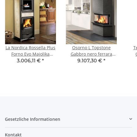
La Nordica Rossella Plus
Osorno L Topstone
T
Forno Evo Majolika
Gabbro nero ferrara
Liberty Pergamentbeige
linea-retta, rechts - NEU
3.006,11 €
*
9.107,30 €
*
Gesetzliche Informationen
Kontakt