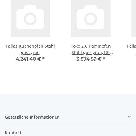
Pallas Küchenofen Stahl
Koko 2.0 Kaminofen
Pall
gussgrau
Stahl gussgrau, RR
hinten, WHF Keramik
4.241,40 €
*
3.874,59 €
*
schwarz, Gussdeckel
Gesetzliche Informationen
Kontakt