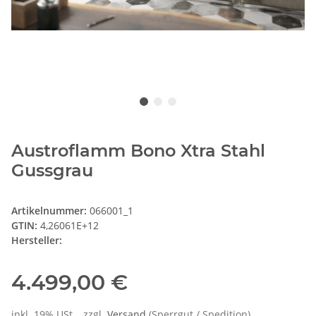
Austroflamm Bono Xtra Stahl
Gussgrau
Artikelnummer:
066001_1
GTIN:
4,26061E+12
Hersteller:
4.499,00 €
inkl. 19% USt. , zzgl.
Versand
(Sperrgut / Spedition)