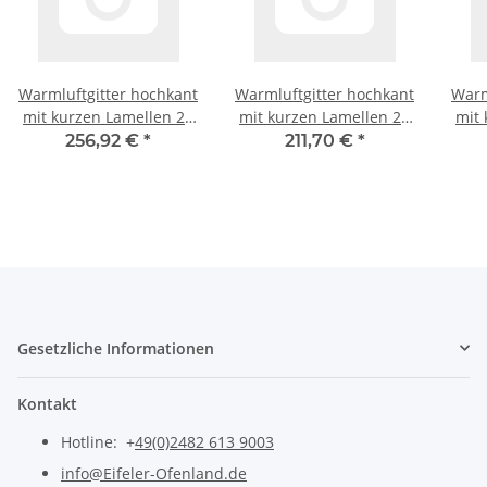
Warmluftgitter hochkant
Warmluftgitter hochkant
Warm
mit kurzen Lamellen 23
mit kurzen Lamellen 23
mit 
x 68 in schwarz,
x 68 in schwarz
x 68
256,92 €
*
211,70 €
*
putzbündig
Gesetzliche Informationen
Kontakt
Hotline: +
49(0)2482 613 9003
info@Eifeler-Ofenland.de