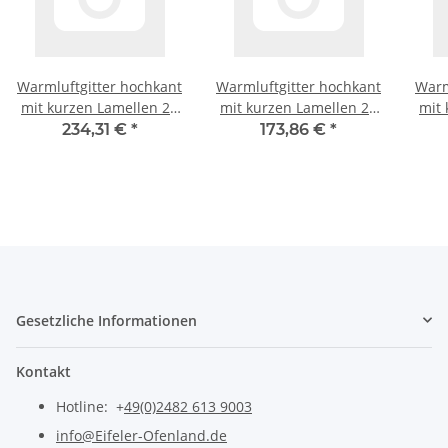
Warmluftgitter hochkant
Warmluftgitter hochkant
Warm
mit kurzen Lamellen 23
mit kurzen Lamellen 23
mit 
x 45 schwarz,
x 35 in weiß
x 4
234,31 €
*
173,86 €
*
putzbündig
Gesetzliche Informationen
Kontakt
Hotline: +
49(0)2482 613 9003
info@Eifeler-Ofenland.de