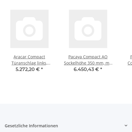
Aracar Compact
Pacaya Compact AO
Türanschlag links,
Sockelhöhe 350 mm, mit
C
Putzrahmen 10mm,
Speichermodul 500 mm,
sch
5.272,20 €
*
6.450,43 €
*
Lufteinlassgitter Stahl
Naturstein
schwarz
Gesetzliche Informationen