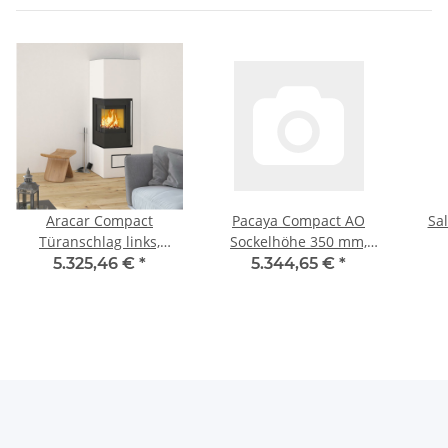
Aracar Compact
Pacaya Compact AO
Sa
Türanschlag links,
Sockelhöhe 350 mm,
Putzrahmen 3mm,
Keramik schneeweiß
5.325,46 €
*
5.344,65 €
*
Lufteinlassgitter
Individuell