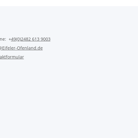
ine: +
49(0)2482 613 9003
@Eifeler-Ofenland.de
aktformular