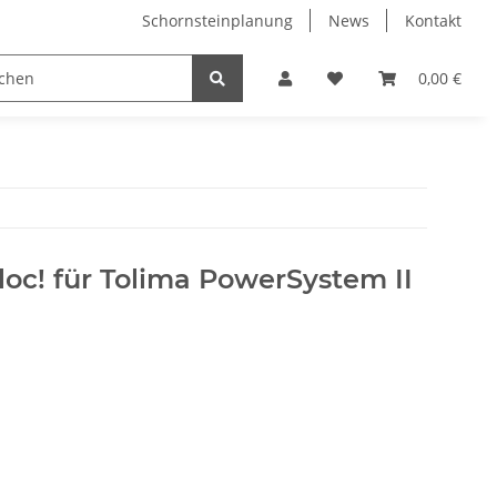
Schornsteinplanung
News
Kontakt
n
Hersteller
0,00 €
loc! für Tolima PowerSystem II