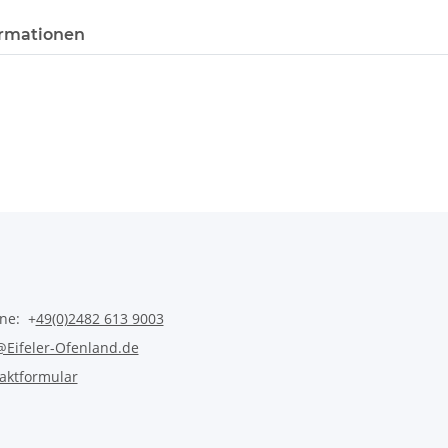
rmationen
ine: +
49(0)2482 613 9003
@Eifeler-Ofenland.de
aktformular