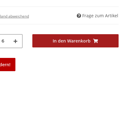
Frage zum Artikel
land abweichend
In den Warenkorb
6
dern!