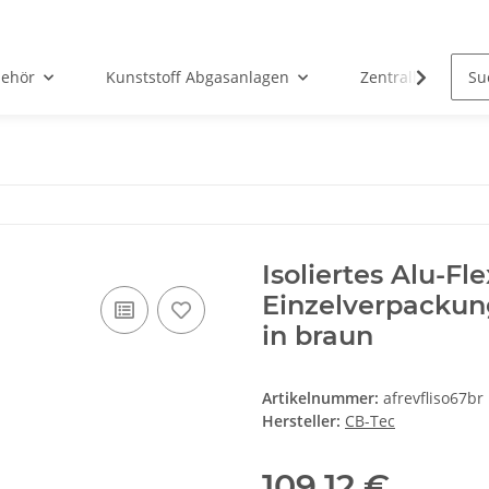
ehör
Kunststoff Abgasanlagen
Zentralheizunge
Isoliertes Alu-F
Einzelverpackung
in braun
Artikelnummer:
afrevfliso67br
Hersteller:
CB-Tec
109,12 €