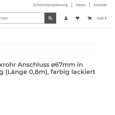
Schornsteinplanung
News
Kontakt
n
Hersteller
0,00 €
lexrohr Anschluss ø67mm in
 (Länge 0,8m), farbig lackiert