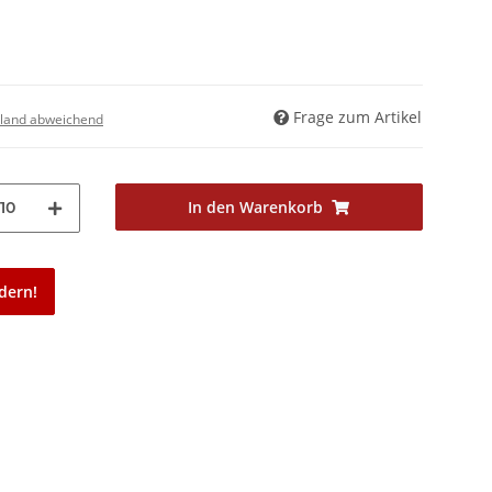
Frage zum Artikel
land abweichend
In den Warenkorb
10
dern!