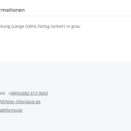
rmationen
ung (Länge 0,8m), farbig lackiert in grau
ine: +
49(0)2482 613 9003
@Eifeler-Ofenland.de
aktformular