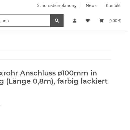
Schornsteinplanung
News
Kontakt
n
Hersteller
0,00 €
lexrohr Anschluss ø100mm in
 (Länge 0,8m), farbig lackiert
r