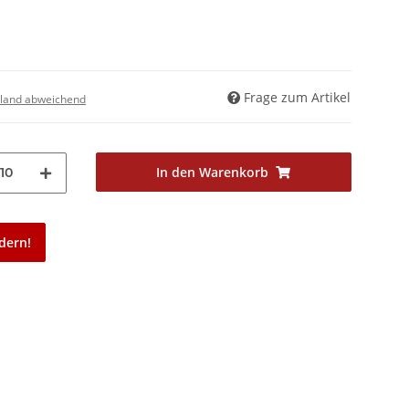
Frage zum Artikel
land abweichend
In den Warenkorb
10
dern!