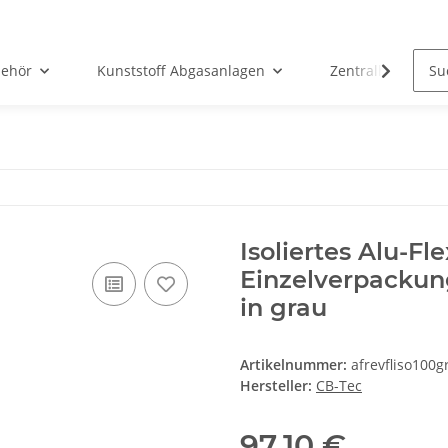
ehör
Kunststoff Abgasanlagen
Zentralheizunge
Isoliertes Alu-F
Einzelverpackung
in grau
Artikelnummer:
afrevfliso100g
Hersteller:
CB-Tec
97,10 €