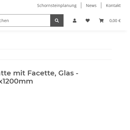
Schornsteinplanung
News
Kontakt
n
Hersteller
0,00 €
te mit Facette, Glas -
00x1200mm