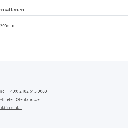
rmationen
0x1200mm
ine: +
49(0)2482 613 9003
@Eifeler-Ofenland.de
aktformular