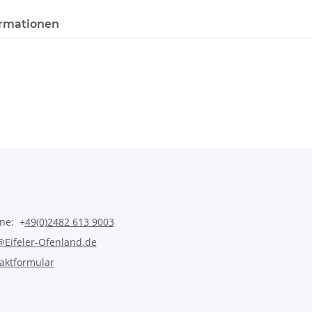
rmationen
ine: +
49(0)2482 613 9003
@Eifeler-Ofenland.de
aktformular