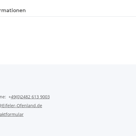
rmationen
ine: +
49(0)2482 613 9003
@Eifeler-Ofenland.de
aktformular