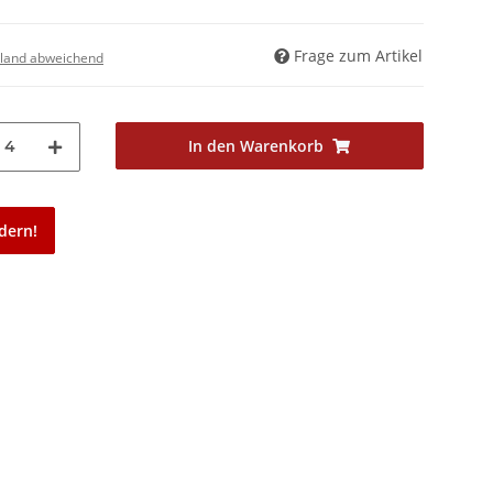
Frage zum Artikel
land abweichend
In den Warenkorb
4
dern!