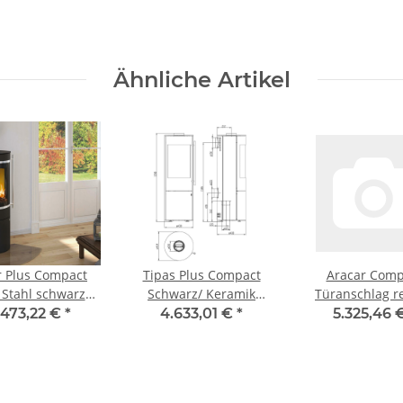
Ähnliche Artikel
r Plus Compact
Tipas Plus Compact
Aracar Comp
Stahl schwarz
Schwarz/ Keramik
Türanschlag re
ekorrahmen
Sonderglasur
Putzrahmen 
.473,22 €
*
4.633,01 €
*
5.325,46 
verchromt
Lufteinlassgitt
schwarz