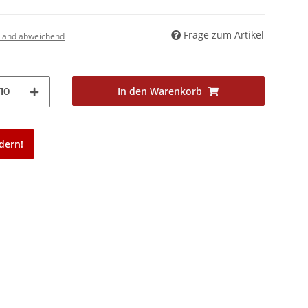
Frage zum Artikel
land abweichend
In den Warenkorb
10
dern!