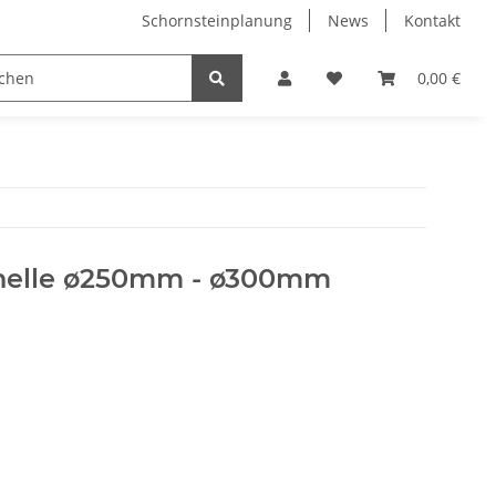
Schornsteinplanung
News
Kontakt
n
Hersteller
0,00 €
helle ø250mm - ø300mm