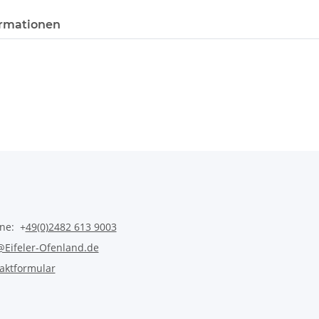
rmationen
ine: +
49(0)2482 613 9003
@Eifeler-Ofenland.de
aktformular