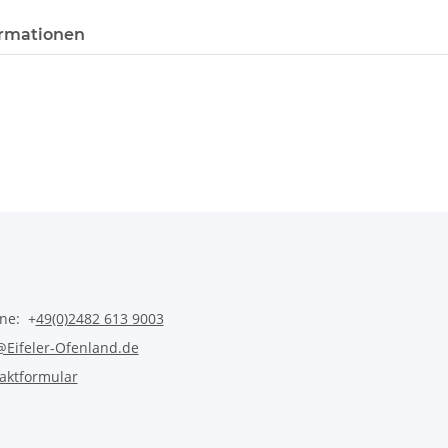
rmationen
ine: +
49(0)2482 613 9003
@Eifeler-Ofenland.de
aktformular