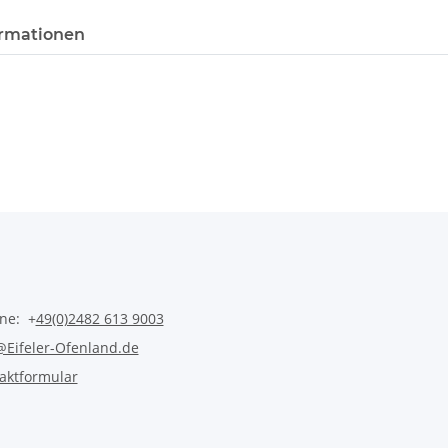
rmationen
ine: +
49(0)2482 613 9003
@Eifeler-Ofenland.de
aktformular