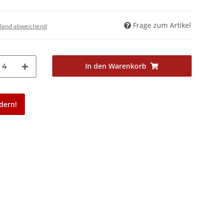
Frage zum Artikel
land abweichend
In den Warenkorb
4
dern!