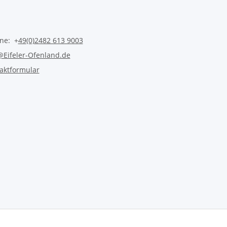
ine: +
49(0)2482 613 9003
@Eifeler-Ofenland.de
aktformular
Vertrag widerrufen