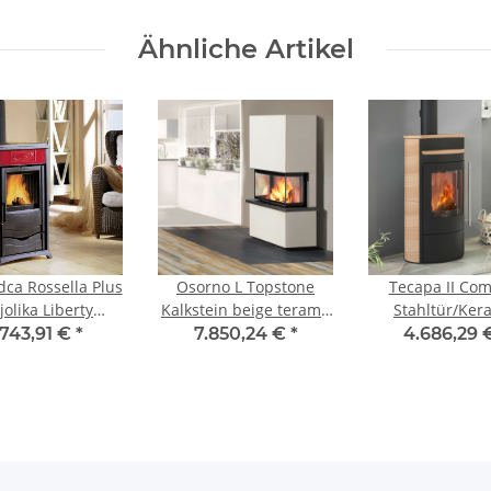
Ähnliche Artikel
dca Rossella Plus
Osorno L Topstone
Tecapa II Co
olika Liberty
Kalkstein beige teramo
Stahltür/Ker
Bordeaux
natura, rechts - NEU
Caffee au la
.743,91 €
*
7.850,24 €
*
4.686,29