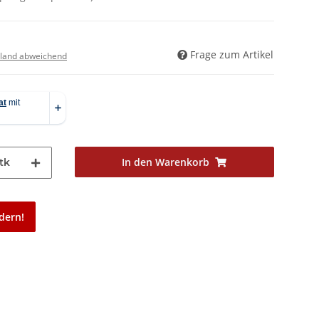
Frage zum Artikel
land abweichend
In den Warenkorb
tk
dern!