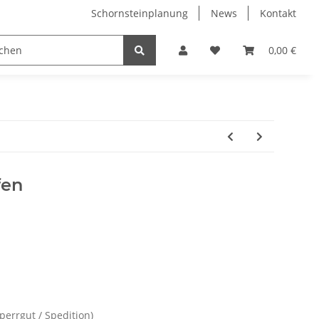
Schornsteinplanung
News
Kontakt
n
Hersteller
0,00 €
fen
Sperrgut / Spedition)