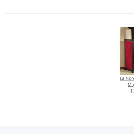
La Nor
Maj
1