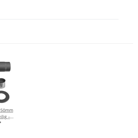
Ø150mm
ilig –
*