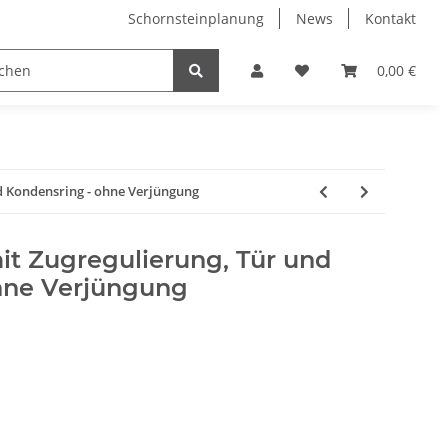
Schornsteinplanung
News
Kontakt
n
Hersteller
0,00 €
d Kondensring - ohne Verjüngung
t Zugregulierung, Tür und
hne Verjüngung