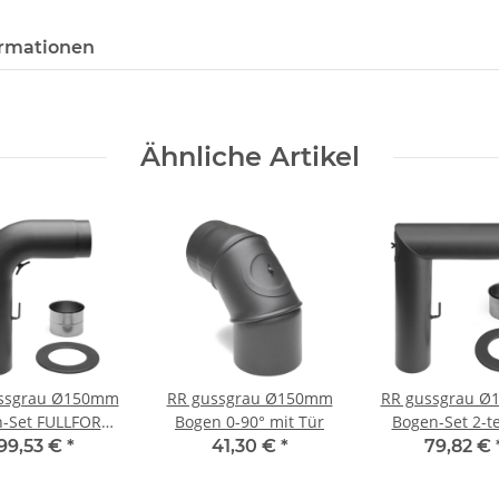
rmationen
Ähnliche Artikel
ssgrau Ø150mm
RR gussgrau Ø150mm
RR gussgrau 
n-Set FULLFORM
Bogen 0-90° mit Tür
Bogen-Set 2-te
rund
eckig
99,53 €
*
41,30 €
*
79,82 €