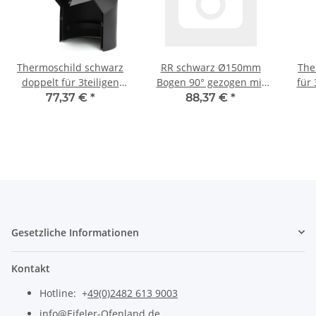
Thermoschild schwarz
RR schwarz Ø150mm
The
doppelt für 3teiligen
Bogen 90° gezogen mit
für 
Bogen 90° Ø150mm
Tür
77,37 €
*
88,37 €
*
Gesetzliche Informationen
Kontakt
Hotline: +
49(0)2482 613 9003
info@Eifeler-Ofenland.de