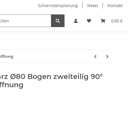
Schornsteinplanung
News
Kontakt
n
Hersteller
0,00 €
söffnung
rz Ø80 Bogen zweiteilig 90°
ffnung