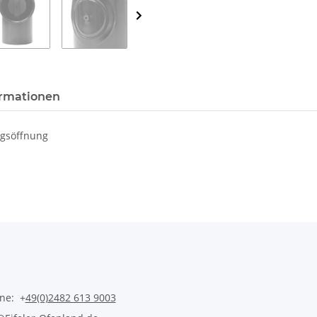
rmationen
ngsöffnung
ine: +
49(0)2482 613 9003