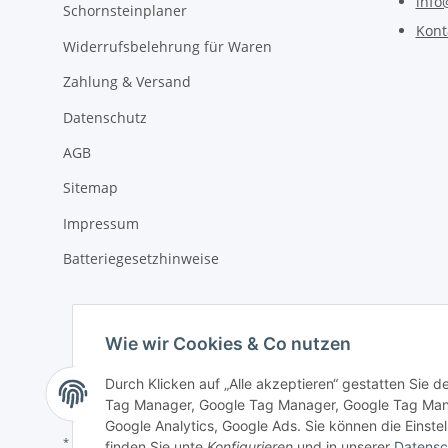
info
Schornsteinplaner
Kont
Widerrufsbelehrung für Waren
Zahlung & Versand
Datenschutz
AGB
Sitemap
Impressum
Batteriegesetzhinweise
Wie wir Cookies & Co nutzen
Durch Klicken auf „Alle akzeptieren“ gestatten Sie 
Tag Manager, Google Tag Manager, Google Tag Mana
Google Analytics, Google Ads. Sie können die Einstel
* Alle Preise inkl. gesetzlicher USt., zzgl.
Versand
finden Sie unte
Konfigurieren
und in unserer
Datensc