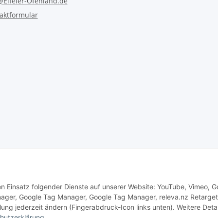
@Eifeler-Ofenland.de
aktformular
Vertrag widerrufen
den Einsatz folgender Dienste auf unserer Website: YouTube, Vimeo, G
ger, Google Tag Manager, Google Tag Manager, releva.nz Retarget
lung jederzeit ändern (Fingerabdruck-Icon links unten). Weitere Detai
hutzerklärung
.