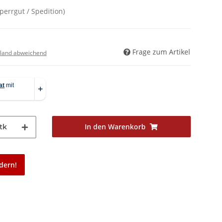
Sperrgut / Spedition)
Frage zum Artikel
land abweichend
In den Warenkorb
tk
dern!