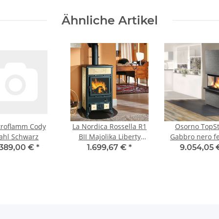
Ähnliche Artikel
troflamm Cody
La Nordica Rossella R1
Osorno TopS
ahl Schwarz
BII Majolika Liberty
Gabbro nero f
Pergamentbeige
linea-rett
.389,00 €
*
1.699,67 €
*
9.054,05