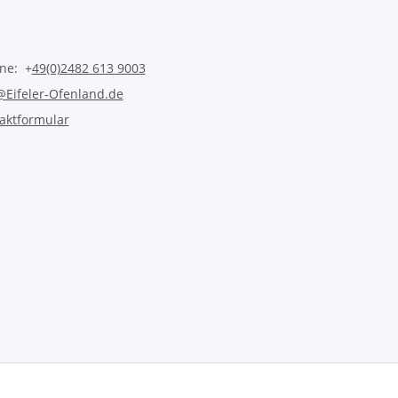
ine: +
49(0)2482 613 9003
@Eifeler-Ofenland.de
aktformular
Vertrag widerrufen