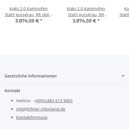
Koko 2.0 Kaminofen
Koko 2.0 Kaminofen
Ko
Stahl gussgrau, RR oben,
Stahl gussgrau, RR
Stah
WHF Keramik schwarz,
hinten, WHF Keramik
WHF
3.874,59 €
*
3.874,59 €
*
Gussdeckel
schwarz, Gussdeckel
Gesetzliche Informationen
Kontakt
Hotline: +
49(0)2482 613 9003
info@Eifeler-Ofenland.de
Kontaktformular