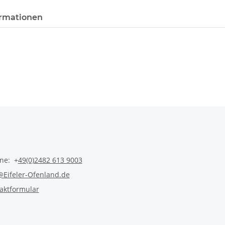
rmationen
ine: +
49(0)2482 613 9003
@Eifeler-Ofenland.de
aktformular