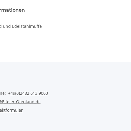
rmationen
nd und Edelstahlmuffe
ine: +
49(0)2482 613 9003
@Eifeler-Ofenland.de
aktformular